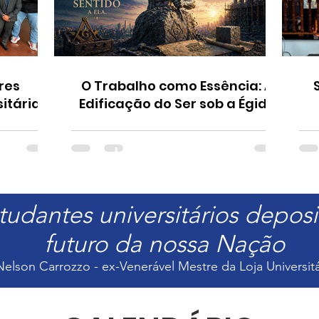
res
O Trabalho como Essência: A
itária
Edificação do Ser sob a Égide
ional ao
da Arte Real
l de
Leia Mais
ta
tudantes universitários depos
futuro da nossa Nação
Nelson Carrozzo - ex-Venerável Mestre da Loja Universitá