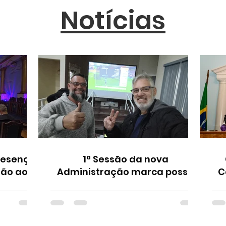
Notícias
resença
1ª Sessão da nova
ção ao
Administração marca posse
C
aulista
dos Oficiais e reúne 40 Irmãos
2
em noite de fraternidade