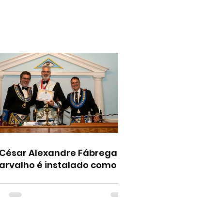
César Alexandre Fábrega
arvalho é instalado como o
7º Venerável Mestre da Loja
Universitária nº 1928