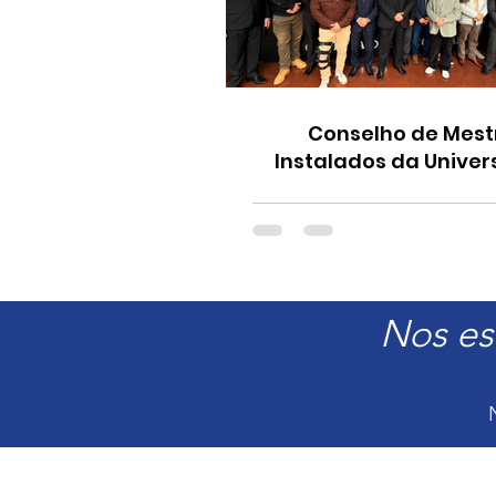
Conselho de Mest
Instalados da Univers
realiza visita instituc
Delegado Secciona
Bragança Paulis
Nos es