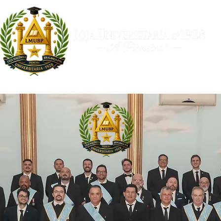
a
Filosóficos
Arco Real
Universitária TV
Calendári