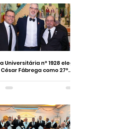
ja Universitária nº 1928 elege
César Fábrega como 27º
enerável Mestre da oficina