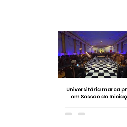
Universitária marca p
em Sessão de Inicia
Grau 18 em Bragança P