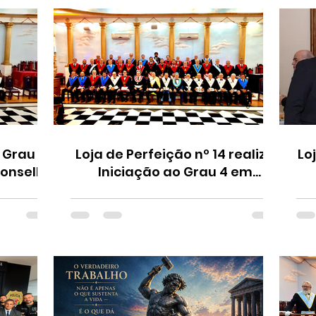
 Grau 29
Loja de Perfeição nº 14 realiza
Lo
Conselho
Iniciação ao Grau 4 em
 nº 10
Bragança Paulista
V