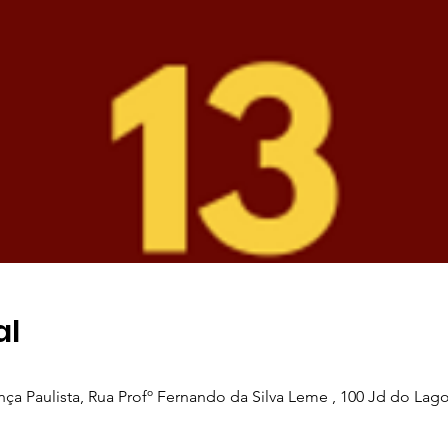
al
a Paulista, Rua Profº Fernando da Silva Leme , 100 Jd do Lago