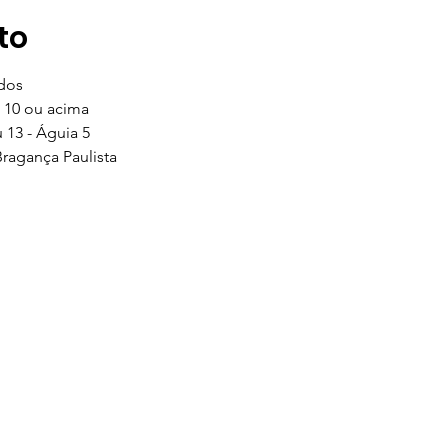
to
dos 
 10 ou acima
 13 - Águia 5
Bragança Paulista