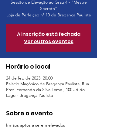
Sessão de Elevação ao Grau 4 - "Mestre
Secreto"
Loja de Perfeição nº 10 de Bragança Paulista
A inscrição está fechada
Ver outros eventos
Horário e local
24 de fev. de 2023, 20:00
Palácio Maçônico de Bragança Paulista, Rua
Profº Fernando da Silva Leme , 100 Jd do
Lago - Bragança Paulista
Sobre o evento
Irmãos aptos a serem elevados 
Sessão para irmãos do grau 14 ou acima