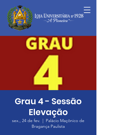
Grau 4 - Sessão
Elevação
sex., 24 de fev.
  |  
Palácio Maçônico de
Bragança Paulista