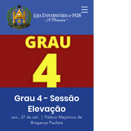
Grau 4 - Sessão
Elevação
sex., 27 de set.
  |  
Palácio Maçônico de
Bragança Paulista