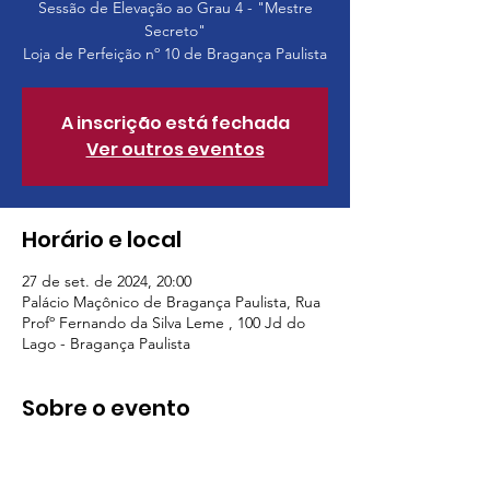
Sessão de Elevação ao Grau 4 - "Mestre
Secreto"
Loja de Perfeição nº 10 de Bragança Paulista
A inscrição está fechada
Ver outros eventos
Horário e local
27 de set. de 2024, 20:00
Palácio Maçônico de Bragança Paulista, Rua
Profº Fernando da Silva Leme , 100 Jd do
Lago - Bragança Paulista
Sobre o evento
Irmãos aptos a serem elevados 
Sessão para irmãos do Grau 4 ou acima