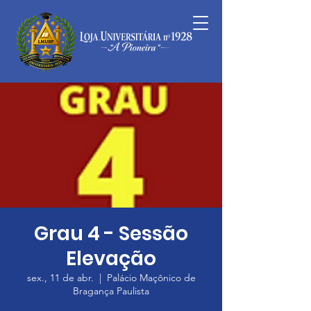
Grau 4 - Sessão
Elevação
sex., 11 de abr.
  |  
Palácio Maçônico de
Bragança Paulista