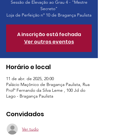
Sessão de Elevação ao Grau 4 - "Mestre
Secreto"
Loja de Perfeição nº 10 de Bragança Paulista
A inscrição está fechada
Ver outros eventos
Horário e local
11 de abr. de 2025, 20:00
Palácio Maçônico de Bragança Paulista, Rua
Profº Fernando da Silva Leme , 100 Jd do
Lago - Bragança Paulista
Convidados
Ver tudo