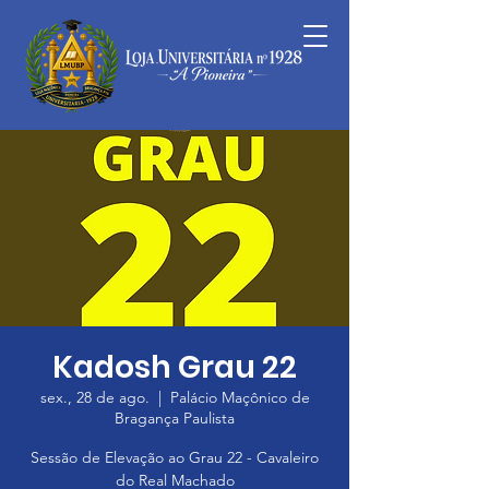
Kadosh Grau 22
sex., 28 de ago.
  |  
Palácio Maçônico de
Bragança Paulista
Sessão de Elevação ao Grau 22 - Cavaleiro
do Real Machado