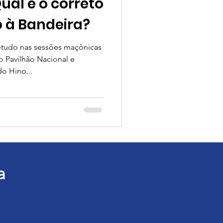
al é o correto
o à Bandeira?
etudo nas sessões maçônicas
o Pavilhão Nacional e
o Hino...
a