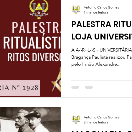
Antonio Carlos Gomes
1 min de leitura
PALESTRA RITU
LOJA UNIVERS
A A∴R∴L∴S∴ UNIVERSITÁRIA 
Bragança Paulista realizou Pal
pelo Irmão Alexandre...
Antonio Carlos Gomes
2 min de leitura