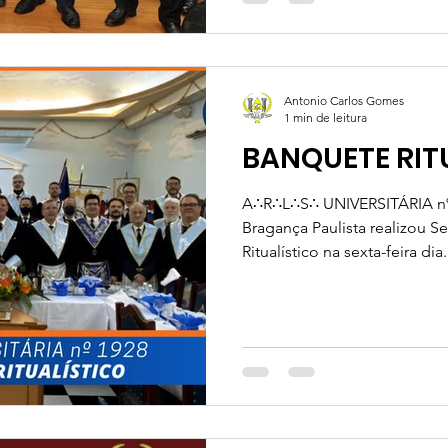
Antonio Carlos Gomes
1 min de leitura
BANQUETE RIT
A∴R∴L∴S∴ UNIVERSITÁRIA nº 
Bragança Paulista realizou 
Ritualístico na sexta-feira dia.