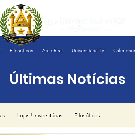
a
Filosóficos
Arco Real
Universitária TV
Calendári
Últimas Notícias
es
Lojas Universitárias
Filosóficos