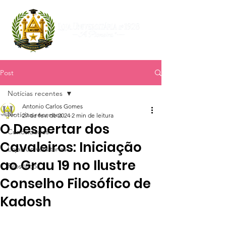
Post
Notícias recentes
Antonio Carlos Gomes
Notícias recentes
27 de fev. de 2024
2 min de leitura
O Despertar dos
Curiosidades
Cavaleiros: Iniciação
Lojas Universitárias
ao Grau 19 no Ilustre
Filosóficos
Conselho Filosófico de
Kadosh